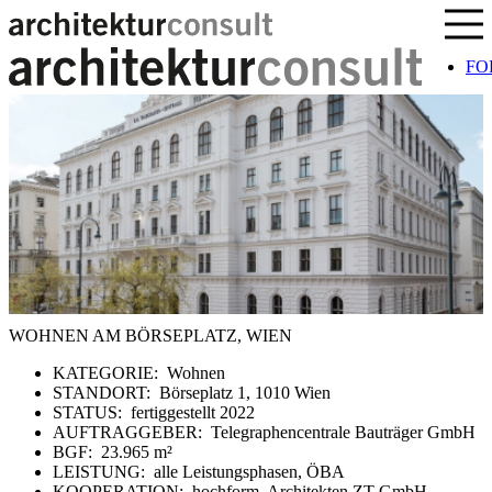
Sprung zum Inhalt
FO
WOHNEN AM BÖRSEPLATZ, WIEN
KATEGORIE:
Wohnen
STANDORT:
Börseplatz 1, 1010 Wien
STATUS:
fertiggestellt 2022
AUFTRAGGEBER:
Telegraphencentrale Bauträger GmbH
BGF:
23.965 m²
LEISTUNG:
alle Leistungsphasen, ÖBA
KOOPERATION:
hochform. Architekten ZT GmbH