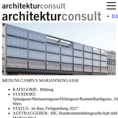
Sprung zum Inhalt
FO
MEDUNI CAMPUS MARIANNENGASSE
KATEGORIE:
Bildung
STANDORT:
Spitalgasse/Mariannengasse/Höfergasse/Rummelhardtgasse, 1
Wien
STATUS:
im Bau, Fertigstellung 2027
AUFTRAGGEBER:
BIG Bundesimmobiliengesellschaft mbH
MedUni Wien