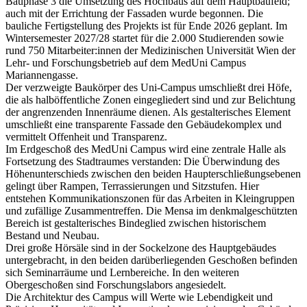
Bauphase 3 die Umsetzung des Hochbaus auf dem Hauptbaufeld;
auch mit der Errichtung der Fassaden wurde begonnen. Die
bauliche Fertigstellung des Projekts ist für Ende 2026 geplant. Im
Wintersemester 2027/28 startet für die 2.000 Studierenden sowie
rund 750 Mitarbeiter:innen der Medizinischen Universität Wien der
Lehr- und Forschungsbetrieb auf dem MedUni Campus
Mariannengasse.
Der verzweigte Baukörper des Uni-Campus umschließt drei Höfe,
die als halböffentliche Zonen eingegliedert sind und zur Belichtung
der angrenzenden Innenräume dienen. Als gestalterisches Element
umschließt eine transparente Fassade den Gebäudekomplex und
vermittelt Offenheit und Transparenz.
Im Erdgeschoß des MedUni Campus wird eine zentrale Halle als
Fortsetzung des Stadtraumes verstanden: Die Überwindung des
Höhenunterschieds zwischen den beiden Haupterschließungsebenen
gelingt über Rampen, Terrassierungen und Sitzstufen. Hier
entstehen Kommunikationszonen für das Arbeiten in Kleingruppen
und zufällige Zusammentreffen. Die Mensa im denkmalgeschützten
Bereich ist gestalterisches Bindeglied zwischen historischem
Bestand und Neubau.
Drei große Hörsäle sind in der Sockelzone des Hauptgebäudes
untergebracht, in den beiden darüberliegenden Geschoßen befinden
sich Seminarräume und Lernbereiche. In den weiteren
Obergeschoßen sind Forschungslabors angesiedelt.
Die Architektur des Campus will Werte wie Lebendigkeit und