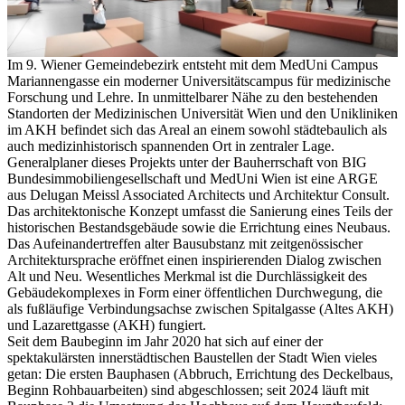
Im 9. Wiener Gemeindebezirk entsteht mit dem MedUni Campus
Mariannengasse ein moderner Universitätscampus für medizinische
Forschung und Lehre. In unmittelbarer Nähe zu den bestehenden
Standorten der Medizinischen Universität Wien und den Unikliniken
im AKH befindet sich das Areal an einem sowohl städtebaulich als
auch medizinhistorisch spannenden Ort in zentraler Lage.
Generalplaner dieses Projekts unter der Bauherrschaft von BIG
Bundesimmobiliengesellschaft und MedUni Wien ist eine ARGE
aus Delugan Meissl Associated Architects und Architektur Consult.
Das architektonische Konzept umfasst die Sanierung eines Teils der
historischen Bestandsgebäude sowie die Errichtung eines Neubaus.
Das Aufeinandertreffen alter Bausubstanz mit zeitgenössischer
Architektursprache eröffnet einen inspirierenden Dialog zwischen
Alt und Neu. Wesentliches Merkmal ist die Durchlässigkeit des
Gebäudekomplexes in Form einer öffentlichen Durchwegung, die
als fußläufige Verbindungsachse zwischen Spitalgasse (Altes AKH)
und Lazarettgasse (AKH) fungiert.
Seit dem Baubeginn im Jahr 2020 hat sich auf einer der
spektakulärsten innerstädtischen Baustellen der Stadt Wien vieles
getan: Die ersten Bauphasen (Abbruch, Errichtung des Deckelbaus,
Beginn Rohbauarbeiten) sind abgeschlossen; seit 2024 läuft mit